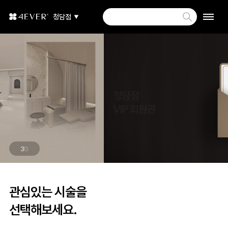
청담점
청담점
VIP 회원권
등급별 혜택 안내
3
3
관심있는 시술을
선택해보세요.