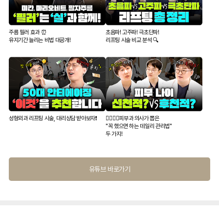
주름 필러 효과 ⏰
초음파! 고주파! 극초단파!
유지기간 늘리는 비법 대공개!
리프팅 시술 비교 분석 🔍
성형외과 리프팅 시술, 대리상담 받아보자❗️
👨‍⚕️👩‍⚕️피부과 의사가 뽑은
"꼭 했으면 하는 데일리 관리법"
두 가지!
유튜브 바로가기